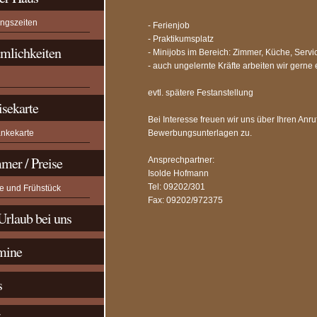
ungszeiten
- Ferienjob
- Praktikumsplatz
mlichkeiten
- Minijobs im Bereich: Zimmer, Küche, Servi
- auch ungelernte Kräfte arbeiten wir gerne 
evtl. spätere Festanstellung
isekarte
Bei Interesse freuen wir uns über Ihren Anru
änkekarte
Bewerbungsunterlagen zu.
mer / Preise
Ansprechpartner:
Isolde Hofmann
Tel: 09202/301
e und Frühstück
Fax: 09202/972375
Urlaub bei uns
mine
s