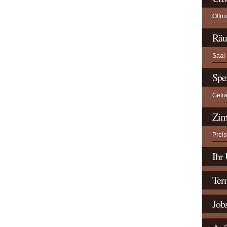
Öffn
Räu
Saal
Spe
Getr
Zim
Preis
Ihr 
Ter
Job