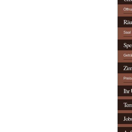
Öffn
Räu
Saal
Spe
Getr
Zim
Preis
Ihr 
Ter
Job