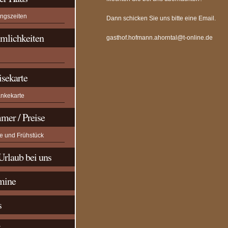
ungszeiten
Dann schicken Sie uns bitte eine Email.
mlichkeiten
gasthof.hofmann.ahorntal@t-online.de
isekarte
änkekarte
mer / Preise
e und Frühstück
Urlaub bei uns
mine
s